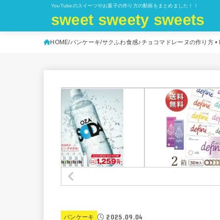
YouTubeのスイーツやお菓子の作り方の動画をまとめました！！
sweet sweety sweets
HOME
パンケーキ
サクふわ食感♪チョコマドレーヌの作り方 • How to 
2025.09.04
パンケーキ