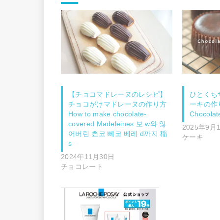
【チョコマドレーヌのレシピ】
ひとくち
チョコがけマドレーヌの作り方
ーキの作り方
How to make chocolate-
Chocolat
covered Madeleines 보 w와 잃
2025年9月
어버린 쵸코 뻬코 베레 d까지 稲
ケーキ
s
2024年11月30日
チョコレート