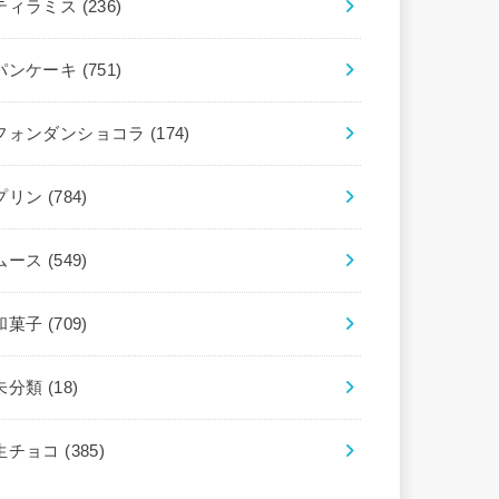
ティラミス
(236)
パンケーキ
(751)
フォンダンショコラ
(174)
プリン
(784)
ムース
(549)
和菓子
(709)
未分類
(18)
生チョコ
(385)