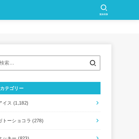
SEARCH
検
索:
カテゴリー
アイス
(1,182)
ガトーショコラ
(278)
クッキー
(823)