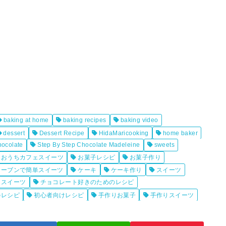
baking at home
baking recipes
baking video
dessert
Dessert Recipe
HidaMaricooking
home baker
hocolate
Step By Step Chocolate Madeleine
sweets
おうちカフェスイーツ
お菓子レシピ
お菓子作り
オーブンで簡単スイーツ
ケーキ
ケーキ作り
スイーツ
トスイーツ
チョコレート好きのためのレシピ
のレシピ
初心者向けレシピ
手作りお菓子
手作りスイーツ