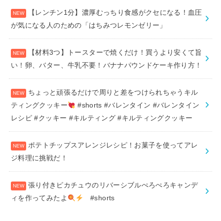
【レンチン1分】濃厚むっちり食感がクセになる！血圧
が気になる人のための「はちみつレモンゼリー」
【材料3つ】トースターで焼くだけ！買うより安くて旨
い！卵、バター、牛乳不要！バナナパウンドケーキ作り方！
ちょっと頑張るだけで周りと差をつけられちゃうキル
ティングクッキー
#shorts #バレンタイン #バレンタイン
レシピ #クッキー #キルティング #キルティングクッキー
ポテトチップスアレンジレシピ！お菓子を使ってアレ
ジ料理に挑戦だ！
張り付きピカチュウのリバーシブルぺろぺろキャンデ
ィを作ってみたよ
#shorts