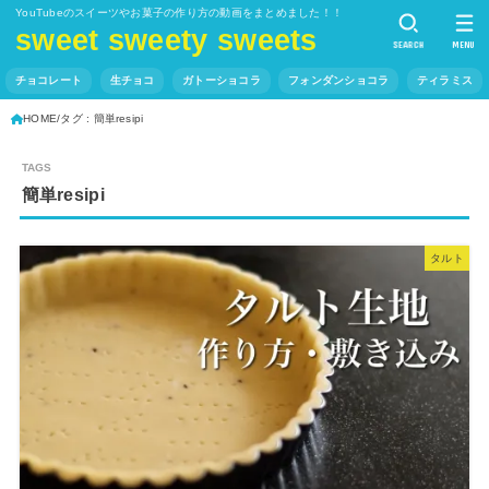
YouTubeのスイーツやお菓子の作り方の動画をまとめました！！
sweet sweety sweets
SEARCH
MENU
チョコレート
生チョコ
ガトーショコラ
フォンダンショコラ
ティラミス
HOME
タグ : 簡単resipi
簡単resipi
タルト