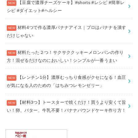
【豆腐で濃厚チーズケーキ】#shorts #レシピ #簡単レ
シピ #ダイエット#ヘルシー
材料4つで作る濃厚バナナアイス｜プロはバナナを潰す
だけじゃない
材料たった２つ！サクサククッキーメロンパンの作り
方！混ぜるだけなのにおいしい！シンプルが一番うまい
【レンチン1分】濃厚むっちり食感がクセになる！血圧
が気になる人のための「はちみつレモンゼリー」
【材料3つ】トースターで焼くだけ！買うより安くて旨
い！卵、バター、牛乳不要！バナナパウンドケーキ作り方！