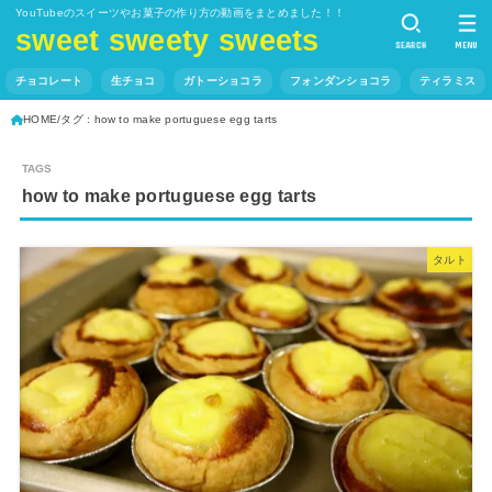
YouTubeのスイーツやお菓子の作り方の動画をまとめました！！
sweet sweety sweets
SEARCH
MENU
チョコレート
生チョコ
ガトーショコラ
フォンダンショコラ
ティラミス
HOME
タグ : how to make portuguese egg tarts
how to make portuguese egg tarts
タルト