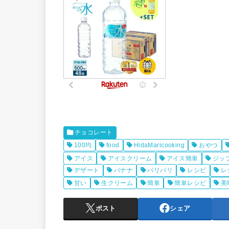
チョコレート
100均
food
HidaMaricooking
おやつ
アイス
アイスクリーム
アイス簡単
ジッ
デザート
バナナ
パリパリ
レシピ
レ
甘い
生クリーム
簡単
簡単レシピ
美
ポスト
シェア