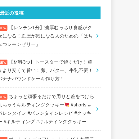
最近の投稿
【レンチン1分】濃厚むっちり食感がク
セになる！血圧が気になる人のための「はち
みつレモンゼリー」
【材料3つ】トースターで焼くだけ！買
うより安くて旨い！卵、バター、牛乳不要！
バナナパウンドケーキ作り方！
ちょっと頑張るだけで周りと差をつけら
れちゃうキルティングクッキー
#shorts #
バレンタイン #バレンタインレシピ #クッキ
ー #キルティング #キルティングクッキー