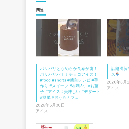
関連
パリパリとなめらか食感が虜！
話題沸騰
パリパリバナナチョコアイス！
ス
#food #shorts #簡単レシピ #手
2026年6月
作り #スイーツ #材料3つ #お菓
アイス
子 #アイス #美味しい #デザート
#簡単 #おうちカフェ
2026年5月30日
アイス