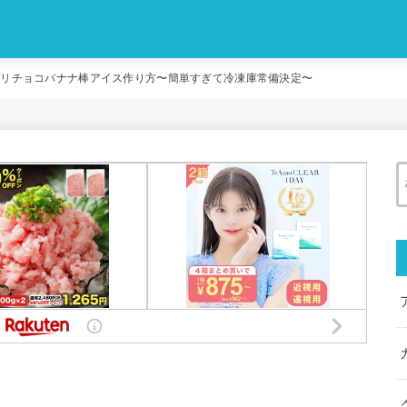
パリチョコバナナ棒アイス作り方〜簡単すぎて冷凍庫常備決定〜