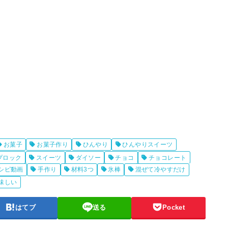
お菓子
お菓子作り
ひんやり
ひんやりスイーツ
プロック
スイーツ
ダイソー
チョコ
チョコレート
シピ動画
手作り
材料3つ
氷棒
混ぜて冷やすだけ
味しい
はてブ
送る
Pocket