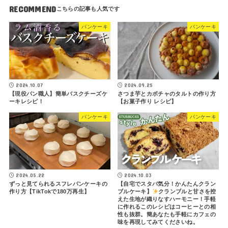
RECOMMEND
パンケーキ
パンケーキ
2024.10.07
2024.09.25
【現役パン職人】簡単バスクチーズケ
さつま芋とカボチャのタルトの作り方
ーキレシピ！
【お菓子作り レシピ】
パンケーキ
パンケーキ
2024.05.22
2024.10.03
ずっと見てられるスフレパンケーキの
【自宅でスタバ気分！かんたんクラン
作り方【TikTokで180万再生】
ブルケーキ】
クランブルと甘さを控
えた生地が織りなすハーモニー！手軽
に作れるこのレシピはコーヒーとの相
性も抜群。簡あなたも手軽にカフェの
味を再現してみてくださいね。