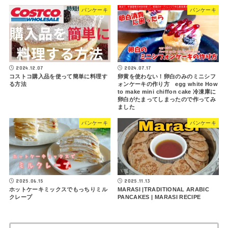
パンケーキ
パンケーキ
2024.12.07
2024.07.17
コストコ購入品を使って簡単に料理す
卵黄を使わない！卵白のみのミニシフ
る方法
ォンケーキの作り方 egg white How
to make mini chiffon cake 冷凍庫に
卵白がたまってしまったので作ってみ
ました
パンケーキ
パンケーキ
2025.06.15
2025.11.13
ホットケーキミックスでもっちりミル
MARASI |TRADITIONAL ARABIC
クレープ
PANCAKES | MARASI RECIPE