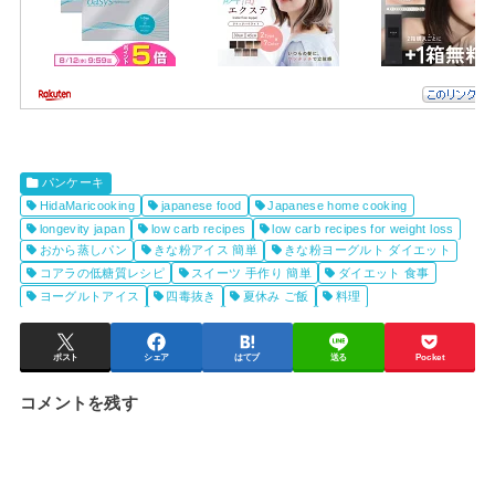
パンケーキ
HidaMaricooking
japanese food
Japanese home cooking
longevity japan
low carb recipes
low carb recipes for weight loss
おから蒸しパン
きな粉アイス 簡単
きな粉ヨーグルト ダイエット
コアラの低糖質レシピ
スイーツ 手作り 簡単
ダイエット 食事
ヨーグルトアイス
四毒抜き
夏休み ご飯
料理
ポスト
シェア
はてブ
送る
Pocket
コメントを残す