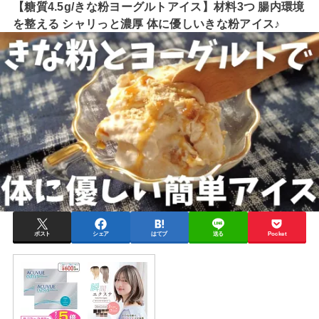
【糖質4.5g/きな粉ヨーグルトアイス】材料3つ 腸内環境
を整える シャリっと濃厚 体に優しいきな粉アイス♪
ポスト
シェア
はてブ
送る
Pocket