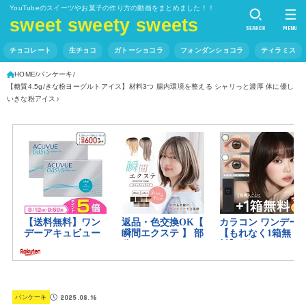
YouTubeのスイーツやお菓子の作り方の動画をまとめました！！
sweet sweety sweets
SEARCH
MENU
チョコレート
生チョコ
ガトーショコラ
フォンダンショコラ
ティラミス
HOME
パンケーキ
【糖質4.5g/きな粉ヨーグルトアイス】材料3つ 腸内環境を整える シャリっと濃厚 体に優し
いきな粉アイス♪
2025.08.16
パンケーキ