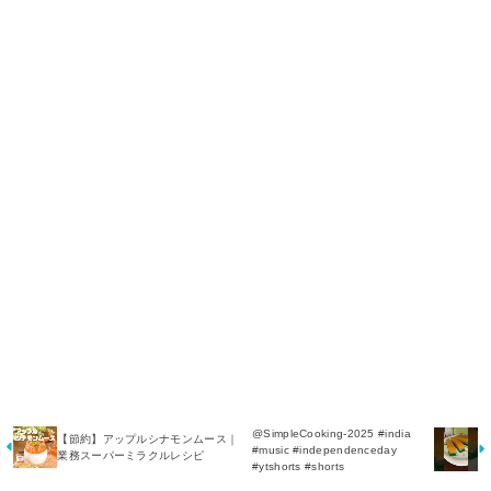
@SimpleCooking-2025 #india
【節約】アップルシナモンムース｜
#music #independenceday
業務スーパーミラクルレシピ
#ytshorts #shorts