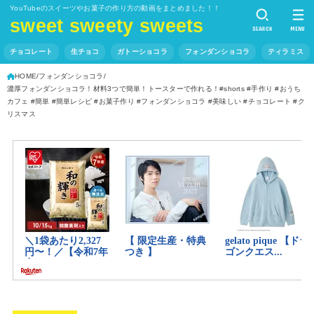
YouTubeのスイーツやお菓子の作り方の動画をまとめました！！
sweet sweety sweets
SEARCH
MENU
チョコレート
生チョコ
ガトーショコラ
フォンダンショコラ
ティラミス
HOME
フォンダンショコラ
濃厚フォンダンショコラ！材料3つで簡単！トースターで作れる！#shorts #手作り #おうち
カフェ #簡単 #簡単レシピ #お菓子作り #フォンダンショコラ #美味しい #チョコレート #ク
リスマス