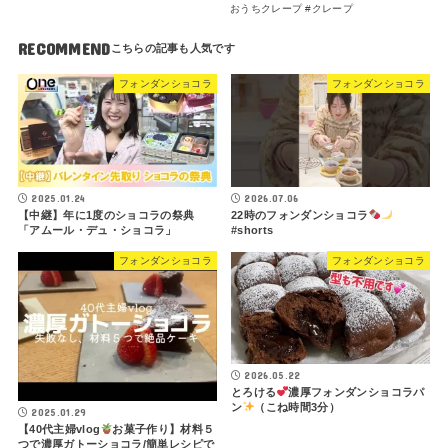
おうちクレープ #クレープ
RECOMMEND
フォンダンショコラ
フォンダンショコラ
2025.01.24
2026.07.06
【中継】年に1度のショコラの祭典
22時のフォンダンショコラ
「アムール・デュ・ショコラ」
#shorts
フォンダンショコラ
フォンダンショコラ
2026.05.22
とろける
濃厚フォンダンショコラパ
ン
（こね時間3分）
2025.01.29
【40代主婦vlog
お菓子作り】材料５
つで濃厚ガトーショコラ/簡単レシピで