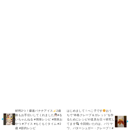
材料2つ！爆速バナナアイス
2歳
はじめまして！ぺこ子です
おう
娘もお手伝いしてくれました
#る
ちで“本格クレープ＆ガレット”を作
いちゃんねる #簡単レシピ #簡単お
るためにレシピや道具を日々研究し
やつ #アイス #もぐもぐタイム #2
てます
今回焼いたのは、パリヤ
歳 #節約レシピ
ワ、バターシュガー・クレープ！#