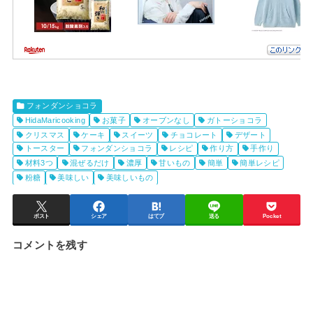
フォンダンショコラ
HidaMaricooking
お菓子
オーブンなし
ガトーショコラ
クリスマス
ケーキ
スイーツ
チョコレート
デザート
トースター
フォンダンショコラ
レシピ
作り方
手作り
材料3つ
混ぜるだけ
濃厚
甘いもの
簡単
簡単レシピ
粉糖
美味しい
美味しいもの
ポスト
シェア
はてブ
送る
Pocket
コメントを残す