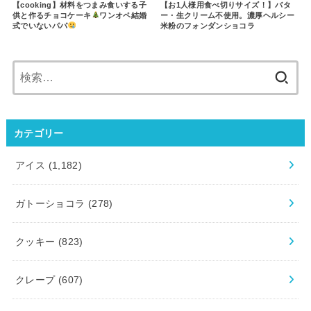
【cooking】材料をつまみ食いする子
【お1人様用食べ切りサイズ！】バタ
供と作るチョコケーキ
ワンオペ結婚
ー・生クリーム不使用。濃厚ヘルシー
式でいないパパ
米粉のフォンダンショコラ
検
索:
カテゴリー
アイス
(1,182)
ガトーショコラ
(278)
クッキー
(823)
クレープ
(607)