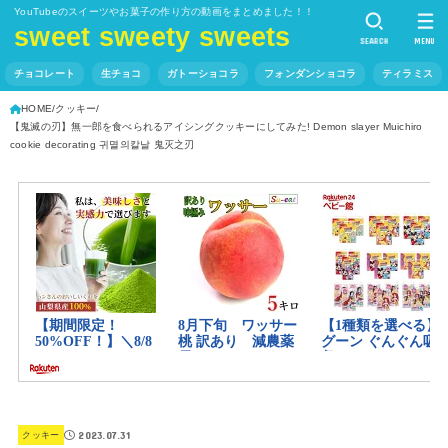
YouTubeのスイーツやお菓子の作り方の動画をまとめました！！
sweet sweety sweets
SEARCH
MENU
チョコレート
生チョコ
ガトーショコラ
フォンダンショコラ
ティラミス
HOME
クッキー
【鬼滅の刃】無一郎を食べられるアイシングクッキーにしてみた! Demon slayer Muichiro
cookie decorating 귀멸의칼날 鬼灭之刃
2023.07.31
クッキー