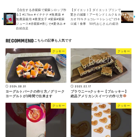
【自生する赤紫蘇で紫蘇シロップ作
【ダイエット】ダイエットプリンで
る】#17live #イチナナ #無農薬 #
驚きの減量！アーモンドミルク＆カ
無農薬栽培 #農業女子 #紫蘇#紫蘇
カオ70％チョコレートレシピ"15キ
ジュース#赤紫蘇#青じそ#夏休み #
ロ減！食事 50代おじさんの成功
自給自足
RECOMMEND
クッキー
クッキー
2024.08.01
2025.03.17
ヨーグルトバークの作り方／グリーク
ブラウニー×クッキー【ブルッキー】
ヨーグルトが1時間で出来ます
絶品アメリカンスイーツの作り方
クッキー
クッキー