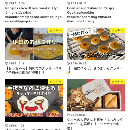
2025.10.06
2025.04.13
Recipe is here If you want it!#fyp
Heart-shaped Almond Crispy
シ゚viral#baking
Cookies#cookies
#cookies#recipe#cookies#healingc
#cookiedecorating #biscuit
ookies#fypage#viral
#biscuits #crispy
クッキー
クッキー
2025.10.16
2024.10.25
【おうちvlog】初めてのクッキー作り
【一緒に作ろう】さつまいもクッキー
で予想外の道具が登場！？
クッキー
クッキー
2024.12.29
ケオベの大好きなお菓子「はちみつク
ッキー」を再現！【アークナイツ料
2024.11.02
理】