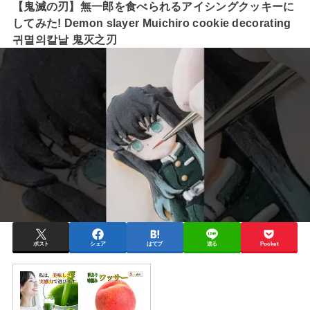
【鬼滅の刃】無一郎を食べられるアイシングクッキーに
してみた! Demon slayer Muichiro cookie decorating
귀멸의칼날 鬼灭之刃
ポスト
シェア
はてブ
送る
Pocket