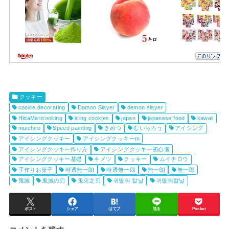
クッキー
cookie decorating
Damon Slayer
demon slayer
HidaMaricooking
icing cookies
japan
japanese food
kawaii
muichiro
Speed painting
きめつ
むいちろう
アイシング
アイシングクッキー
アイシングクッキーm
アイシングクッキー作り方
アイシングクッキー初心者
アイシングクッキー基礎
キメツ
クッキー
ムイチロウ
手作りお菓子
時透無一朗
時透無一郎
無一朗
無一郎
鬼滅
鬼滅の刃
鬼灭之刃
귀멸의 칼날
귀멸의칼날
ポスト
シェア
はてブ
送る
Pocket