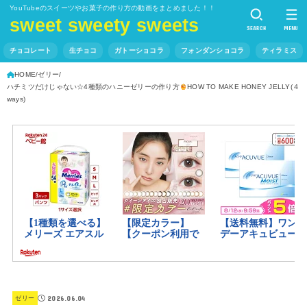
YouTubeのスイーツやお菓子の作り方の動画をまとめました！！
sweet sweety sweets
SEARCH
MENU
チョコレート
生チョコ
ガトーショコラ
フォンダンショコラ
ティラミス
HOME
ゼリー
ハチミツだけじゃない☆4種類のハニーゼリーの作り方
HOW TO MAKE HONEY JELLY(４
ways)
2026.06.04
ゼリー