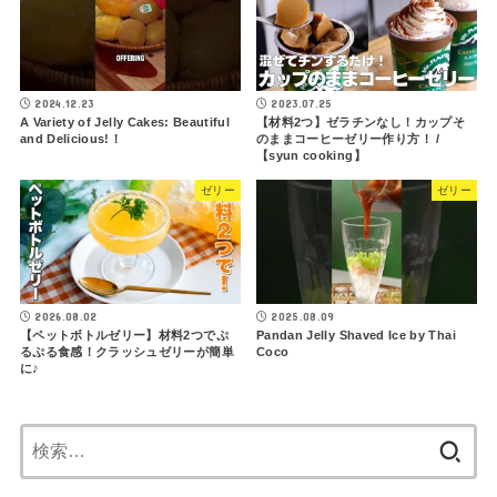
2024.12.23
2023.07.25
A Variety of Jelly Cakes: Beautiful
【材料2つ】ゼラチンなし！カップそ
and Delicious!！
のままコーヒーゼリー作り方！ /
【syun cooking】
ゼリー
ゼリー
2026.08.02
2025.08.09
【ペットボトルゼリー】材料2つでぷ
Pandan Jelly Shaved Ice by Thai
るぷる食感！クラッシュゼリーが簡単
Coco
に♪
検
索: