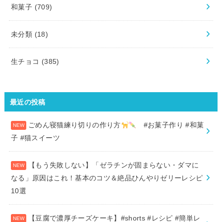
和菓子
(709)
未分類
(18)
生チョコ
(385)
最近の投稿
ごめん寝猫練り切りの作り方
#お菓子作り #和菓
子 #猫スイーツ
【もう失敗しない】「ゼラチンが固まらない・ダマに
なる」原因はこれ！基本のコツ＆絶品ひんやりゼリーレシピ
10選
【豆腐で濃厚チーズケーキ】#shorts #レシピ #簡単レ