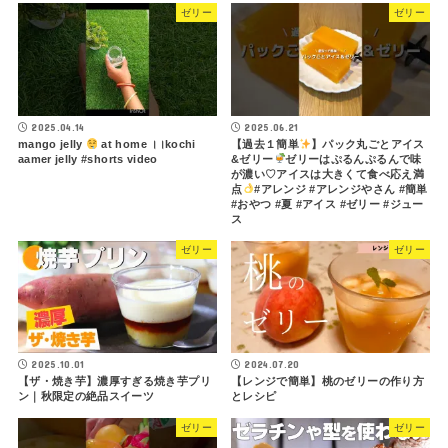
ゼリー
ゼリー
2025.04.14
2025.06.21
mango jelly
at home ।।kochi
【過去１簡単
】パック丸ごとアイス
aamer jelly #shorts video
&ゼリー
ゼリーはぷるんぷるんで味
が濃い♡アイスは大きくて食べ応え満
点
#アレンジ #アレンジやさん #簡単
#おやつ #夏 #アイス #ゼリー #ジュー
ス
ゼリー
ゼリー
2025.10.01
2024.07.20
【ザ・焼き芋】濃厚すぎる焼き芋プリ
【レンジで簡単】桃のゼリーの作り方
ン｜秋限定の絶品スイーツ
とレシピ
ゼリー
ゼリー