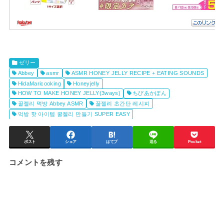
ゼリー
Abbey
asmr
ASMR HONEY JELLY RECIPE + EATING SOUNDS
HidaMaricooking
Honeyjelly
HOW TO MAKE HONEY JELLY(3ways)
ちびあかぽん
꿀젤리 먹방 Abbey ASMR
꿀젤리 초간단 레시피
먹방 핫 아이템 꿀젤리 만들기 SUPER EASY
ポスト
シェア
はてブ
送る
Pocket
コメントを残す