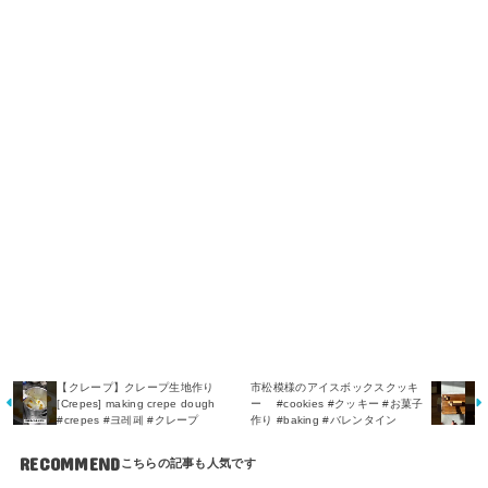
【クレープ】クレープ生地作り
市松模様のアイスボックスクッキ
[Crepes] making crepe dough
ー #cookies #クッキー #お菓子
#crepes #크레페 #クレープ
作り #baking #バレンタイン
RECOMMEND