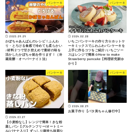
パンケーキ
パンケーキ
2025.09.29
2024.02.28
かぼちゃあんぱんのレシピ！ふんわ
いちごパンケーキの作り方☆ホットケ
り・とろける食感で冷めても柔らかい
ーキミックスでふわふわパンケーキを
♪材料２つで甘さ控えめで素材の味を
上手に作るコツをご紹介♪いちごソー
活かしたかぼちゃ餡を作ります！（冷
スはレンジで簡単☆How to make
蔵発酵・オーバーナイト法）
Strawberry pancake【料理研究家ゆ
かり】
パンケーキ
パンケーキ
2024.08.29
お菓子作り【バタ美ちゃん修行中】
2024.03.27
【小麦粉なし】レンジで簡単！きな粉
蒸しパン【グルテンフリー/オートミー
ル/バナナ入り】ずっしり腹持ち抜群な