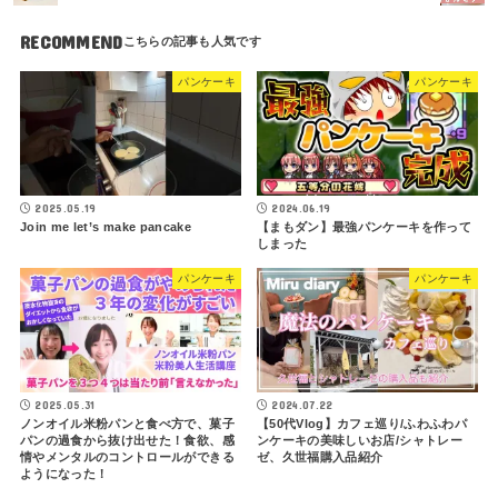
RECOMMEND
パンケーキ
パンケーキ
2025.05.19
2024.06.19
Join me let’s make pancake
【まもダン】最強パンケーキを作って
しまった
パンケーキ
パンケーキ
2025.05.31
2024.07.22
ノンオイル米粉パンと食べ方で、菓子
【50代Vlog】カフェ巡り/ふわふわパ
パンの過食から抜け出せた！食欲、感
ンケーキの美味しいお店/シャトレー
情やメンタルのコントロールができる
ゼ、久世福購入品紹介
ようになった！