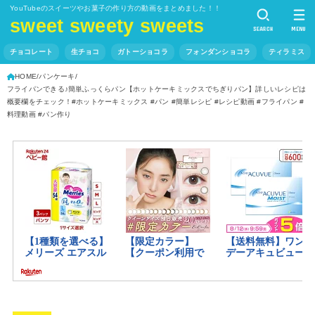
YouTubeのスイーツやお菓子の作り方の動画をまとめました！！
sweet sweety sweets
SEARCH
MENU
チョコレート
生チョコ
ガトーショコラ
フォンダンショコラ
ティラミス
HOME
パンケーキ
フライパンできる♪簡単ふっくらパン【ホットケーキミックスでちぎりパン】詳しいレシピは
概要欄をチェック！#ホットケーキミックス #パン #簡単レシピ #レシピ動画 #フライパン #
料理動画 #パン作り