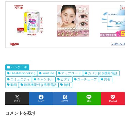
パンケーキ
HidaMaricooking
Youtube
アップロード
カメラ付き携帯電話
コミュニティ
チャンネル
ビデオ
ユーチューブ
共有
動画
動画機能付き携帯電話
無料
ポスト
シェア
はてブ
送る
Pocket
コメントを残す