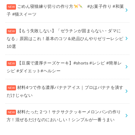
ごめん寝猫練り切りの作り方
#お菓子作り #和菓
子 #猫スイーツ
【もう失敗しない】「ゼラチンが固まらない・ダマに
なる」原因はこれ！基本のコツ＆絶品ひんやりゼリーレシピ
10選
【豆腐で濃厚チーズケーキ】#shorts #レシピ #簡単レ
シピ #ダイエット#ヘルシー
材料4つで作る濃厚バナナアイス｜プロはバナナを潰す
だけじゃない
材料たった２つ！サクサククッキーメロンパンの作り
方！混ぜるだけなのにおいしい！シンプルが一番うまい