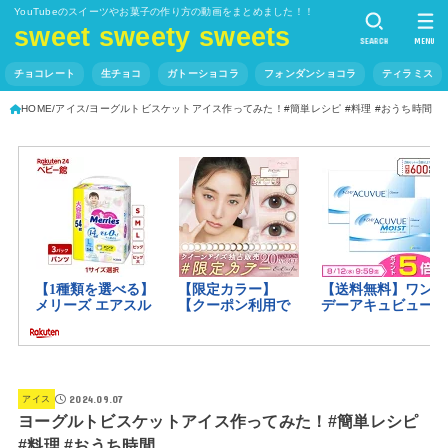
YouTubeのスイーツやお菓子の作り方の動画をまとめました！！
sweet sweety sweets
SEARCH
MENU
チョコレート
生チョコ
ガトーショコラ
フォンダンショコラ
ティラミス
HOME
アイス
ヨーグルトビスケットアイス作ってみた！#簡単レシピ #料理 #おうち時間
2024.09.07
アイス
ヨーグルトビスケットアイス作ってみた！#簡単レシピ
#料理 #おうち時間