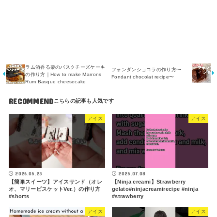
ラム酒香る栗のバスクチーズケーキ
フォンダンショコラの作り方〜
の作り方｜How to make Marrons
Fondant chocolat recipe〜
Rum Basque cheesecake
RECOMMEND
アイス
アイス
2026.05.23
2025.07.08
【簡単スイーツ】アイスサンド（オレ
【Ninja creami】Strawberry
オ、マリービスケットVer.）の作り方
gelato#ninjacreamirecipe #ninja
#shorts
#strawberry
アイス
アイス