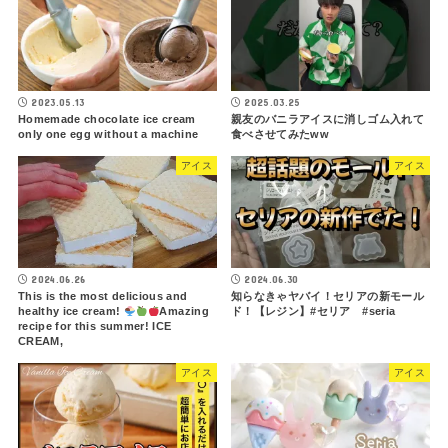
2023.05.13
2025.03.25
Homemade chocolate ice cream
親友のバニラアイスに消しゴム入れて
only one egg without a machine
食べさせてみたww
アイス
アイス
2024.06.26
2024.06.30
This is the most delicious and
知らなきゃヤバイ！セリアの新モール
healthy ice cream!
Amazing
ド！【レジン】#セリア #seria
recipe for this summer! ICE
CREAM,
アイス
アイス