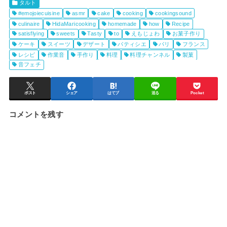
タルト
#emojoiecuisine
asmr
cake
cooking
cookingsound
culinaire
HidaMaricooking
homemade
how
Recipe
satisflying
sweets
Tasty
to
えもじょわ
お菓子作り
ケーキ
スイーツ
デザート
パティシエ
パリ
フランス
レシピ
作業音
手作り
料理
料理チャンネル
製菓
音フェチ
ポスト
シェア
はてブ
送る
Pocket
コメントを残す