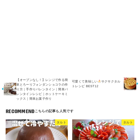
【オーブンなし！】レンジで作る簡
可愛くて美味しい
サクサクタル
単とろーりフォンダンショコラの作
トレシピ BEST12
り方｜手作りバレンタイン｜簡単バ
レンタインレシピ｜ホットケーキミ
ックス｜簡単お菓子作り
RECOMMEND
タルト
タルト