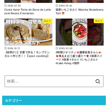
2024.07.25
2025.04.24
Como fazer Torta de Doce de Leite
抹茶いちごタルト Matcha Strawberry
com Nozes Crocantes
Tart
タルト
タルト
2024.10.17
2025.03.20
【材料3つ】甘栗で作る！モンブラン
2時間クオリティ
濃厚抹茶タルト
タルト作り方！ / 【syun cooking】
あまおう盛り盛り〜
#抹茶スイ
ーツ #抹茶 #タルト #いちごタルト
#cake #vlog #独学
検
索:
カテゴリー