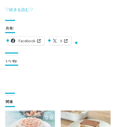
▽続きを読む▽
共有:
Facebook
X
いいね:
関連