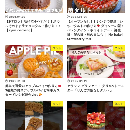
2024.09.20
2023.05.06
【材料3つ】混ぜて冷やすだけ！ボウ
【オーブンなし！】レンジで簡単！い
ルそのまま生チョコタルト作り方！ /
ちごタルトの作り方
ダイソーの型 /
【syun cooking】
バレンタイン・ホワイトデー・ 誕生
日・記念日・母の日にも ｜ No bake!
Strawberry tart
タルト
タルト
2025.01.20
2025.09.19
簡単で可愛いアップルパイの作り方
アラジン グラファイト グリル&トース
3種類の簡単アップルパイと簡単カス
ター「りんごの型なしタルト」
タードレシピ紹介vlog
タルト
タルト