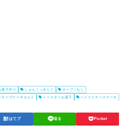
お菓子作り
しゅんくっきんぐ
オーブンなし
チーズケーキタルト
トースターお菓子
ベイクドチーズケーキ
はてブ
送る
Pocket