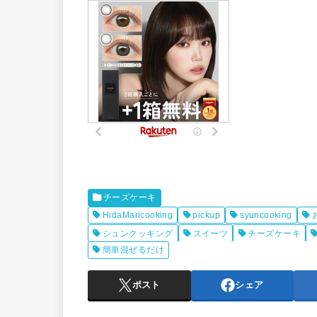
チーズケーキ
HidaMaricooking
pickup
syuncooking
シュンクッキング
スイーツ
チーズケーキ
簡単混ぜるだけ
ポスト
シェア