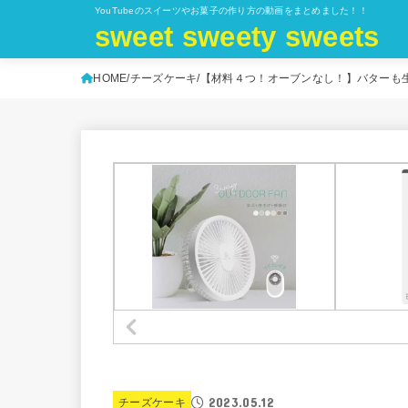
YouTubeのスイーツやお菓子の作り方の動画をまとめました！！
sweet sweety sweets
HOME
チーズケーキ
【材料４つ！オーブンなし！】バターも生クリ
2023.05.12
チーズケーキ