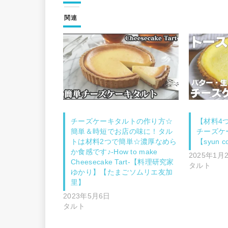
関連
チーズケーキタルトの作り方☆
【材料4
簡単＆時短でお店の味に！タル
チーズケ
トは材料2つで簡単☆濃厚なめら
【syun c
か食感です♪-How to make
2025年1月
Cheesecake Tart-【料理研究家
タルト
ゆかり】【たまごソムリエ友加
里】
2023年5月6日
タルト