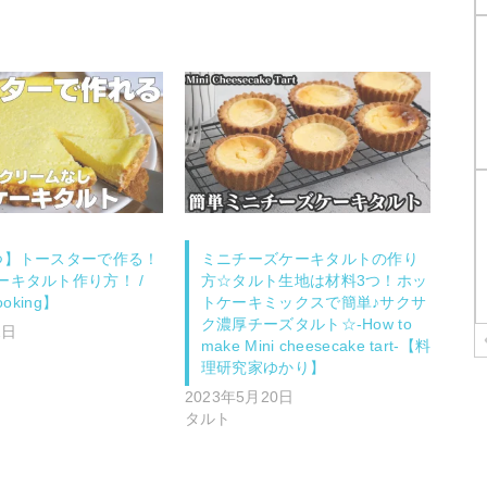
つ】トースターで作る！
ミニチーズケーキタルトの作り
ーキタルト作り方！ /
方☆タルト生地は材料3つ！ホッ
ooking】
トケーキミックスで簡単♪サクサ
ク濃厚チーズタルト☆-How to
2日
make Mini cheesecake tart-【料
理研究家ゆかり】
2023年5月20日
タルト