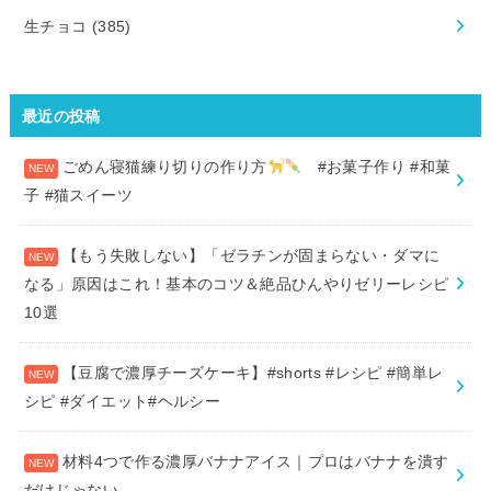
生チョコ
(385)
最近の投稿
ごめん寝猫練り切りの作り方
#お菓子作り #和菓
子 #猫スイーツ
【もう失敗しない】「ゼラチンが固まらない・ダマに
なる」原因はこれ！基本のコツ＆絶品ひんやりゼリーレシピ
10選
【豆腐で濃厚チーズケーキ】#shorts #レシピ #簡単レ
シピ #ダイエット#ヘルシー
材料4つで作る濃厚バナナアイス｜プロはバナナを潰す
だけじゃない