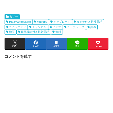
ゼリー
HidaMaricooking
Youtube
アップロード
カメラ付き携帯電話
コミュニティ
チャンネル
ビデオ
ユーチューブ
共有
動画
動画機能付き携帯電話
無料
ポスト
シェア
はてブ
送る
Pocket
コメントを残す