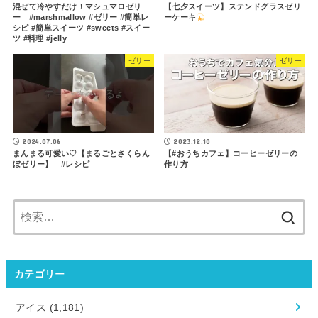
混ぜて冷やすだけ！マシュマロゼリ
【七夕スイーツ】ステンドグラスゼリ
ー #marshmallow #ゼリー #簡単レ
ーケーキ
シピ #簡単スイーツ #sweets #スイー
ツ #料理 #jelly
ゼリー
ゼリー
2024.07.06
2023.12.10
まんまる可愛い♡【まるごとさくらん
【#おうちカフェ】コーヒーゼリーの
ぼゼリー】 #レシピ
作り方
検
索:
カテゴリー
アイス
(1,181)