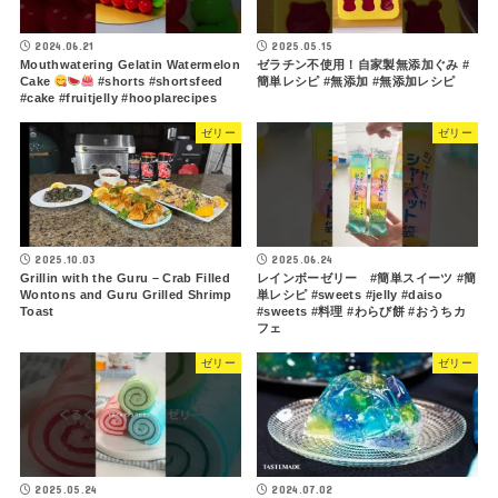
2024.06.21
2025.05.15
Mouthwatering Gelatin Watermelon
ゼラチン不使用！自家製無添加ぐみ #
Cake
#shorts #shortsfeed
簡単レシピ #無添加 #無添加レシピ
#cake #fruitjelly #hooplarecipes
ゼリー
ゼリー
2025.10.03
2025.06.24
Grillin with the Guru – Crab Filled
レインボーゼリー #簡単スイーツ #簡
Wontons and Guru Grilled Shrimp
単レシピ #sweets #jelly #daiso
Toast
#sweets #料理 #わらび餅 #おうちカ
フェ
ゼリー
ゼリー
2025.05.24
2024.07.02