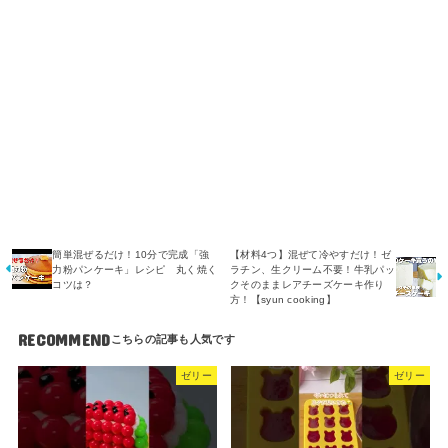
簡単混ぜるだけ！10分で完成「強
【材料4つ】混ぜて冷やすだけ！ゼ
力粉パンケーキ」レシピ 丸く焼く
ラチン、生クリーム不要！牛乳パッ
コツは？
クそのままレアチーズケーキ作り
方！【syun cooking】
RECOMMEND
ゼリー
ゼリー