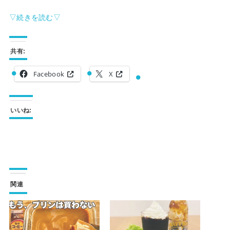
▽続きを読む▽
共有:
Facebook
X
いいね:
関連