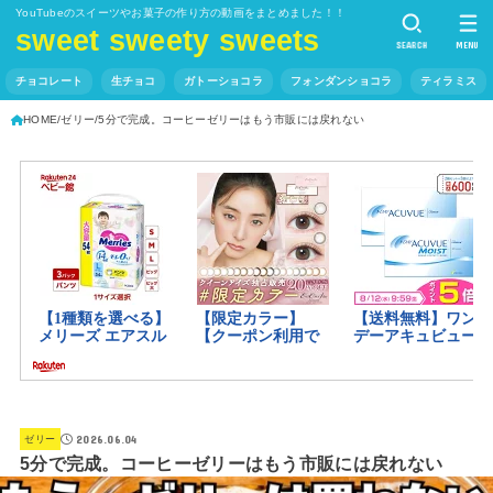
YouTubeのスイーツやお菓子の作り方の動画をまとめました！！
sweet sweety sweets
SEARCH
MENU
チョコレート
生チョコ
ガトーショコラ
フォンダンショコラ
ティラミス
HOME
ゼリー
5分で完成。コーヒーゼリーはもう市販には戻れない
2026.06.04
ゼリー
5分で完成。コーヒーゼリーはもう市販には戻れない